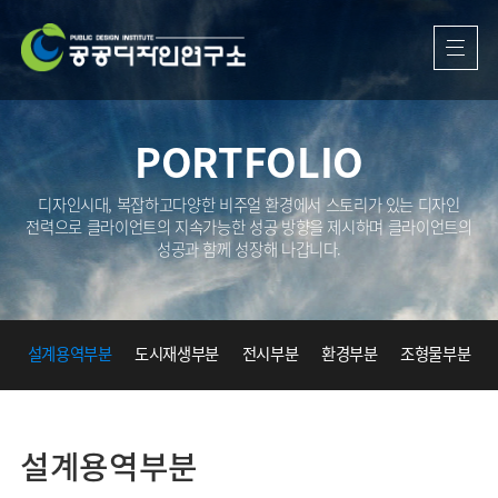
(주)
공
공
PORTFOLIO
디
디자인시대, 복잡하고다양한 비주얼 환경에서 스토리가 있는 디자인
전력으로
클라이언트의 지속가능한 성공 방향을 제시하며 클라이언트의
자
성공과 함께 성장해 나갑니다.
인
연
설계용역부분
도시재생부분
전시부분
환경부분
조형물부분
구
사인물부분
소">
설계용역부분