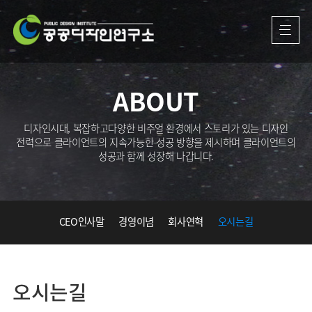
(주)
공
공
ABOUT
디
디자인시대, 복잡하고다양한 비주얼 환경에서 스토리가 있는 디자인
전력으로
클라이언트의 지속가능한 성공 방향을 제시하며 클라이언트의
자
성공과 함께 성장해 나갑니다.
인
연
CEO인사말
경영이념
회사연혁
오시는길
구
소">
오시는길