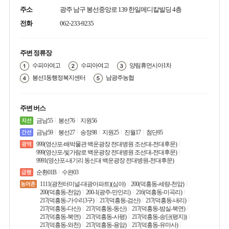
주소
광주 남구 봉선중앙로 139 한일메디칼빌딩 4층
전화
062-233-9235
주변 정류장
수피아여고
수피아여고
양림휴먼시아1차
봉선1동행정복지센터
남광주농협
주변 버스
금남55
봉선76
지원56
금남59
봉선27
송정98
지원25
진월17
첨단95
999(영산포-배박물관 백운광장 전대병원 조선대-전대후문)
999(영산포-빛가람로 백운광장 전대병원 조선대-전대후문)
9991(영산포-내기리 동신대 백운광장 전대병원-전대후문)
순환01B
수완03
1111(광천터미널-대광아파트)(심야)
200(덕흥동-세량-천암)
200(덕흥동-천암)
200-1(광주-만인리)
216(덕흥동-미곡리)
217(덕흥동-가수리3구)
217(덕흥동-검산)
217(덕흥동-내리)
217(덕흥동-다산)
217(덕흥동-동산)
217(덕흥동-밤실-북면)
217(덕흥동-북면)
217(덕흥동-사평)
217(덕흥동-송단(평지))
217(덕흥동-와천)
217(덕흥동-용암)
217(덕흥동-유마사)